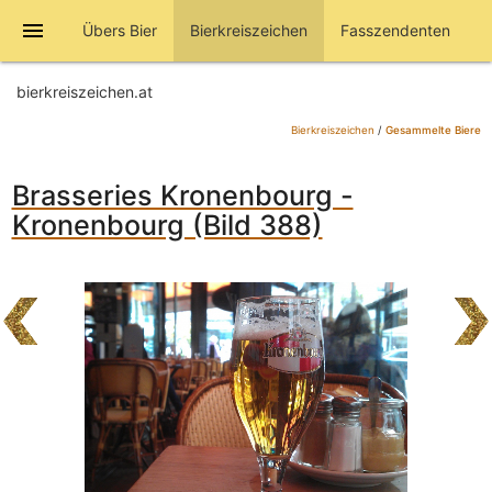
menu
Übers Bier
Bierkreiszeichen
Fasszendenten
bierkreiszeichen.at
Bierkreiszeichen
/
Gesammelte Biere
Brasseries Kronenbourg -
Kronenbourg (Bild 388)