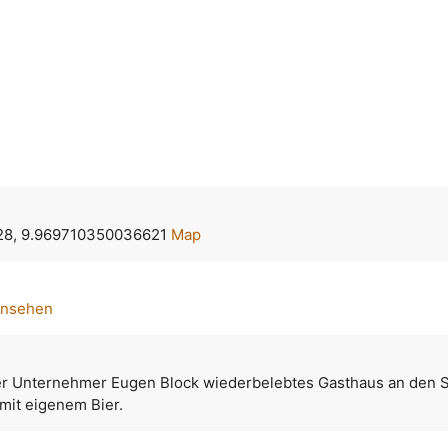
28, 9.969710350036621
Map
ansehen
 Unternehmer Eugen Block wiederbelebtes Gasthaus an den St
it eigenem Bier.