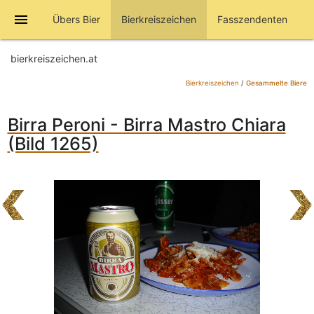
menu
Übers Bier
Bierkreiszeichen
Fasszendenten
bierkreiszeichen.at
Bierkreiszeichen
/
Gesammelte Biere
Birra Peroni - Birra Mastro Chiara
(Bild 1265)