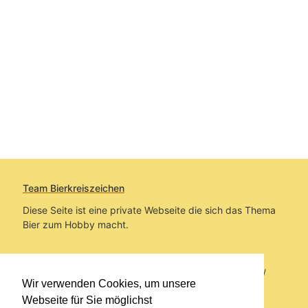
Team Bierkreiszeichen
Diese Seite ist eine private Webseite die sich das Thema
Bier zum Hobby macht.
Sie befinden sich auf https://www.bierkreiszeichen.at/
Wir verwenden Cookies, um unsere
im Pfad:
Bierkreiszeichen
/
Gesammelte Biere
Webseite für Sie möglichst