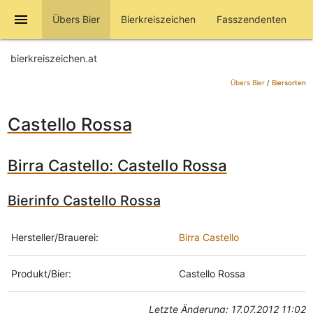
menu
Übers Bier
Bierkreiszeichen
Fasszendenten
bierkreiszeichen.at
Übers Bier
/
Biersorten
Castello Rossa
Birra Castello: Castello Rossa
Bierinfo Castello Rossa
Hersteller/Brauerei:
Birra Castello
Produkt/Bier:
Castello Rossa
Letzte Änderung: 17.07.2012 11:02