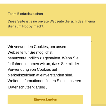
Team Bierkreiszeichen
Diese Seite ist eine private Webseite die sich das Thema
Bier zum Hobby macht.
Sie befinden sich auf https://www.bierkreiszeichen.at/
Wir verwenden Cookies, um unsere
im Pfad:
Übers Bier
/
Biersorten
Webseite für Sie möglichst
benutzerfreundlich zu gestalten. Wenn Sie
Erstellt: 2012-07-17
fortfahren, nehmen wir an, dass Sie mit der
Verwendung von Cookies auf
Links
bierkreiszeichen.at einverstanden sind.
Kontakt
Weitere Informationen finden Sie in unseren
Impressum
Datenschutzerklärung
.
Datenschutzerklärung
Sitemap
Einverstanden