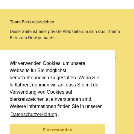
Team Bierkreiszeichen
Diese Seite ist eine private Webseite die sich das Thema
Bier zum Hobby macht.
Sie befinden sich auf https://www.bierkreiszeichen.at/
Wir verwenden Cookies, um unsere
im Pfad:
Bierkreiszeichen
/
Gesammelte Biere
Webseite für Sie möglichst
benutzerfreundlich zu gestalten. Wenn Sie
Erstellt: 2026-08-06
fortfahren, nehmen wir an, dass Sie mit der
Verwendung von Cookies auf
Links
bierkreiszeichen.at einverstanden sind.
Kontakt
Weitere Informationen finden Sie in unseren
Impressum
Datenschutzerklärung
.
Datenschutzerklärung
Sitemap
Einverstanden