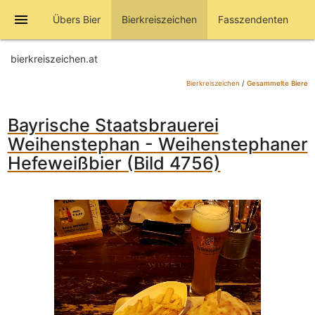
menu
Übers Bier
Bierkreiszeichen
Fasszendenten
bierkreiszeichen.at
Bierkreiszeichen
/
Gesammelte Biere
Bayrische Staatsbrauerei
Weihenstephan - Weihenstephaner
Hefeweißbier (Bild 4756)