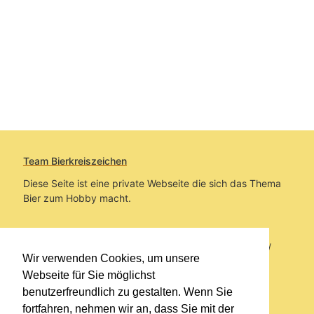
Team Bierkreiszeichen
Diese Seite ist eine private Webseite die sich das Thema
Bier zum Hobby macht.
Sie befinden sich auf https://www.bierkreiszeichen.at/
Wir verwenden Cookies, um unsere
im Pfad:
Bierkreiszeichen
/
Gesammelte Biere
Webseite für Sie möglichst
benutzerfreundlich zu gestalten. Wenn Sie
Erstellt: 2026-08-10
fortfahren, nehmen wir an, dass Sie mit der