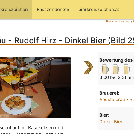
rkreiszeichen
Fasszendenten
bierkreiszeichen.at
Bierkreiszeichen
/
u - Rudolf Hirz - Dinkel Bier (Bild 
Bewertung des 
3.00 bei 2 Stim
Brauerei:
Apostelbräu - Ru
Bier:
Dinkel Bier
eauflauf mit Käsekeksen und