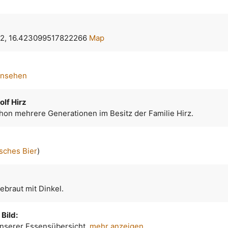
2, 16.423099517822266
Map
ansehen
olf Hirz
chon mehrere Generationen im Besitz der Familie Hirz.
sches Bier
)
ebraut mit Dinkel.
Bild:
 unserer Essensübersicht.
mehr anzeigen