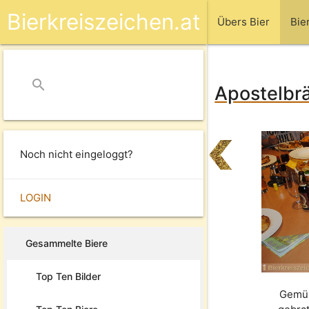
Bierkreiszeichen.at
Übers Bier
Bie
search
close
Apostelbrä
Noch nicht eingeloggt?
LOGIN
Gesammelte Biere
Top Ten Bilder
Gemüs