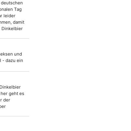
s deutschen
onalen Tag
r leider
ommen, damit
 Dinkelbier
keksen und
 - dazu ein
Dinkelbier
her geht es
r der
ber