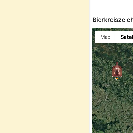
Bierkreiszeic
Map
Satel