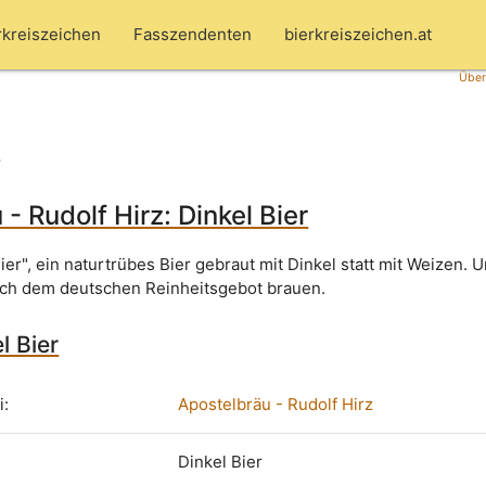
rkreiszeichen
Fasszendenten
bierkreiszeichen.at
Über
r
- Rudolf Hirz: Dinkel Bier
 Bier", ein naturtrübes Bier gebraut mit Dinkel statt mit Weizen. 
nach dem deutschen Reinheitsgebot brauen.
l Bier
i:
Apostelbräu - Rudolf Hirz
Dinkel Bier