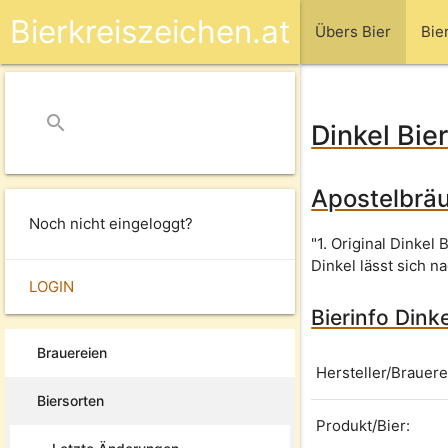
Bierkreiszeichen.at
Übers Bier
Bie
search
close
Dinkel Bie
Apostelbräu 
Noch nicht eingeloggt?
"1. Original Dinkel
Dinkel lässt sich 
LOGIN
Bierinfo Dinke
Brauereien
Hersteller/Brauere
Biersorten
Produkt/Bier: