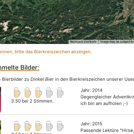
Keyboard shortcuts
Image may be subject to 
ennen, bitte das Bierkreiszeichen anzeigen.
melte Bilder:
4 Bierbilder zu
Dinkel Bier
in den Bierkreiszeichen unserer User
Jahr: 2014
Gegengleicher Adventkra
3.50 bei 2 Stimmen.
ich bin am aufholen ;-)
Jahr: 2015
Passende Lektüre "Hirse