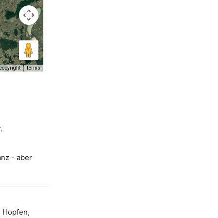
copyright
Terms
.
nz - aber
, Hopfen,