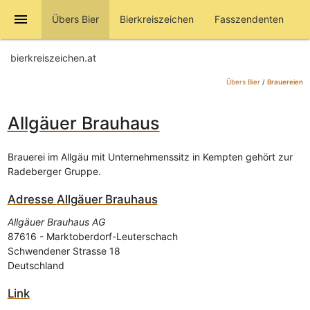
menu
Übers Bier
Bierkreiszeichen
Fasszendenten
bierkreiszeichen.at
Übers Bier
/
Brauereien
Allgäuer Brauhaus
Brauerei im Allgäu mit Unternehmenssitz in Kempten gehört zur
Radeberger Gruppe.
Adresse
Allgäuer Brauhaus
Allgäuer Brauhaus AG
87616
-
Marktoberdorf-Leuterschach
Schwendener Strasse 18
Deutschland
Link