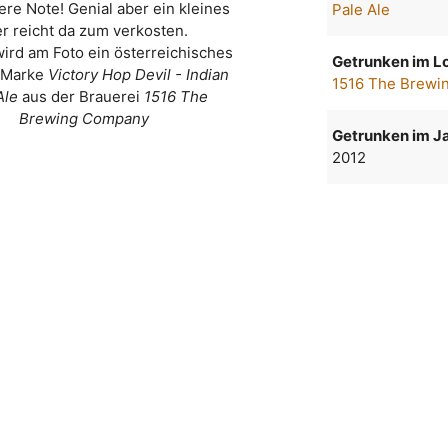
tere Note! Genial aber ein kleines
Pale Ale
er reicht da zum verkosten.
wird am Foto ein österreichisches
Getrunken im Lo
r Marke
Victory Hop Devil - Indian
1516 The Brewi
Ale
aus der Brauerei
1516 The
Brewing Company
Getrunken im Ja
2012