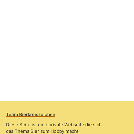
Team Bierkreiszeichen
Diese Seite ist eine private Webseite die sich
das Thema Bier zum Hobby macht.