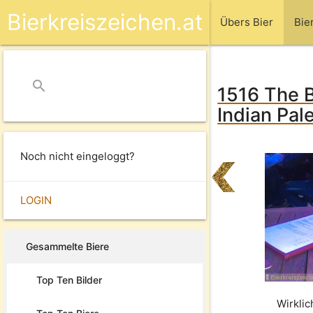
Bierkreiszeichen.at
Übers Bier
Bie
search
close
1516 The B
Indian Pale
Noch nicht eingeloggt?
LOGIN
Gesammelte Biere
Top Ten Bilder
Wirkli