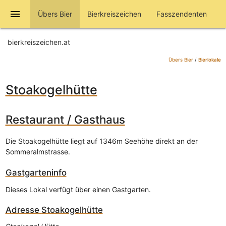
menu
Übers Bier
Bierkreiszeichen
Fasszendenten
bierkreiszeichen.at
Übers Bier
/
Bierlokale
Stoakogelhütte
Restaurant / Gasthaus
Die Stoakogelhütte liegt auf 1346m Seehöhe direkt an der
Sommeralmstrasse.
Gastgarteninfo
Dieses Lokal verfügt über einen Gastgarten.
Adresse
Stoakogelhütte