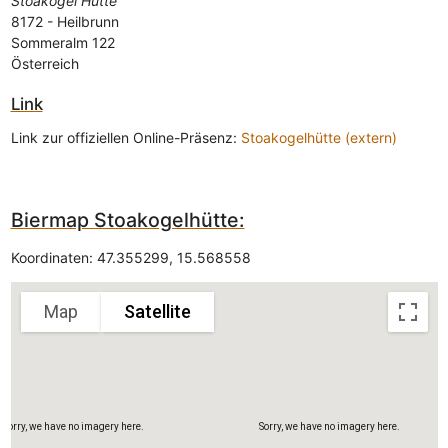
Stoakogel Hütte
8172
-
Heilbrunn
Sommeralm 122
Österreich
Link
Link zur offiziellen Online-Präsenz:
Stoakogelhütte (extern)
Sorry, we have no imagery here.
Sorry, we have no imagery here.
Biermap Stoakogelhütte:
Koordinaten:
47.355299
,
15.568558
Map
Satellite
Sorry, we have no imagery here.
Sorry, we have no imagery here.