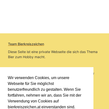
Team Bierkreiszeichen
Diese Seite ist eine private Webseite die sich das Thema
Bier zum Hobby macht.
Sie befinden sich auf https://www.bierkreiszeichen.at/
Wir verwenden Cookies, um unsere
im Pfad:
Übers Bier
/
Bierlokale
Webseite für Sie möglichst
benutzerfreundlich zu gestalten. Wenn Sie
Erstellt: 2014-08-19
fortfahren, nehmen wir an, dass Sie mit der
Verwendung von Cookies auf
Links
bierkreiszeichen.at einverstanden sind.