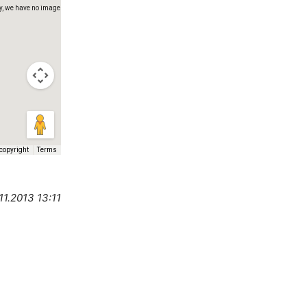
y, we have no imagery here.
copyright
Terms
y, we have no imagery here.
11.2013 13:11