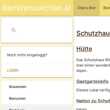
Bierkreiszeichen.at
Übers Bier
Bie
search
close
Schutzhaus
Hütte
Noch nicht eingeloggt?
Das Schutzhaus Rit
man einen wunderba
LOGIN
Alpen.
Gastgarteninfo
Brauereien
Dieses Lokal verfü
Biersorten
Nation zu
Schut
Italien