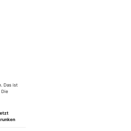
. Das ist
. Die
etzt
trunken