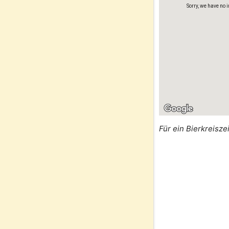
Sorry, we have no 
Für ein Bierkreisze
Sorry, we have no 