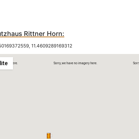
tzhaus Rittner Horn:
50169372559
,
11.4609289169312
lite
imagery here.
Sorry, we have no imagery here.
Sorr