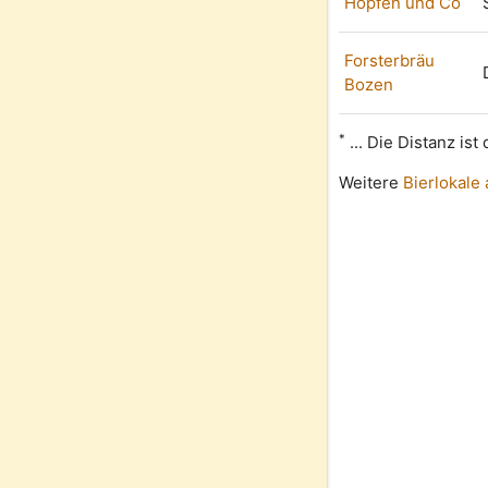
Hopfen und Co
Forsterbräu
Bozen
*
... Die Distanz is
Weitere
Bierlokale 