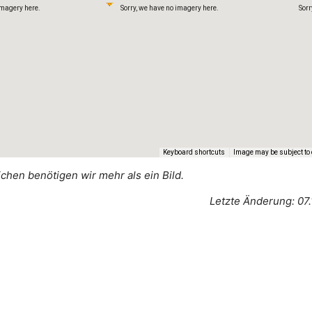
imagery here.
Sorry, we have no imagery here.
Sorr
Keyboard shortcuts
Image may be subject to 
ichen benötigen wir mehr als ein Bild.
imagery here.
Sorry, we have no imagery here.
Sorr
Letzte Änderung: 07.