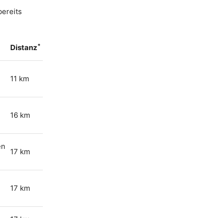
bereits
*
Distanz
11 km
16 km
en
17 km
17 km