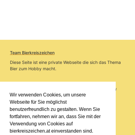
Team Bierkreiszeichen
Diese Seite ist eine private Webseite die sich das Thema
Bier zum Hobby macht.
Sie befinden sich auf https://www.bierkreiszeichen.at/
Wir verwenden Cookies, um unsere
im Pfad:
Übers Bier
/
Bierlokale
Webseite für Sie möglichst
benutzerfreundlich zu gestalten. Wenn Sie
Erstellt: 2023-08-25
fortfahren, nehmen wir an, dass Sie mit der
Verwendung von Cookies auf
Links
bierkreiszeichen.at einverstanden sind.
Kontakt