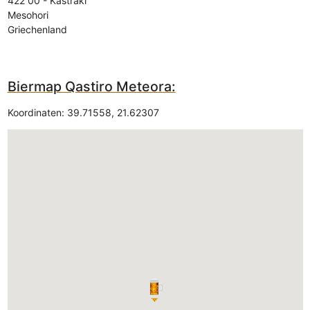
422 00
-
Kastraki
Mesohori
Griechenland
Biermap Qastiro Meteora:
Koordinaten:
39.71558
,
21.62307