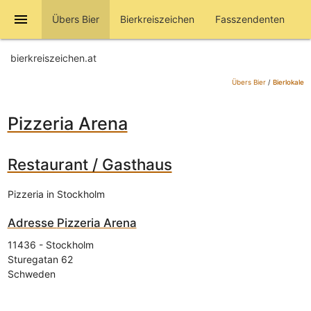
menu
Übers Bier
Bierkreiszeichen
Fasszendenten
bierkreiszeichen.at
Übers Bier
/
Bierlokale
Pizzeria Arena
Restaurant / Gasthaus
Pizzeria in Stockholm
Adresse
Pizzeria Arena
11436
-
Stockholm
Sturegatan 62
Schweden