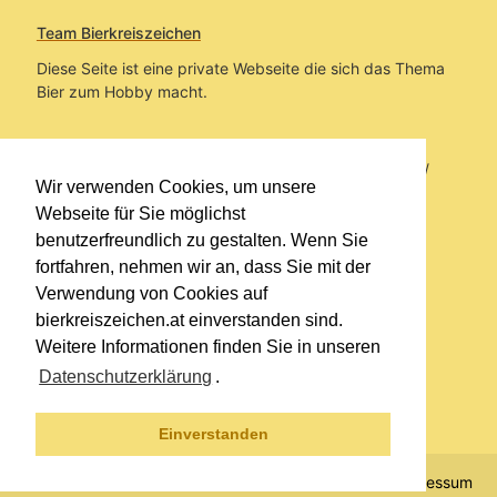
Team Bierkreiszeichen
Diese Seite ist eine private Webseite die sich das Thema
Bier zum Hobby macht.
Sie befinden sich auf https://www.bierkreiszeichen.at/
Wir verwenden Cookies, um unsere
im Pfad:
Übers Bier
/
Bierlokale
Webseite für Sie möglichst
benutzerfreundlich zu gestalten. Wenn Sie
Erstellt: 2012-04-23
fortfahren, nehmen wir an, dass Sie mit der
Verwendung von Cookies auf
Links
bierkreiszeichen.at einverstanden sind.
Kontakt
Weitere Informationen finden Sie in unseren
Impressum
Datenschutzerklärung
.
Datenschutzerklärung
Sitemap
Einverstanden
© 2020 Copyright Team Bierkreiszeichen
Impressum