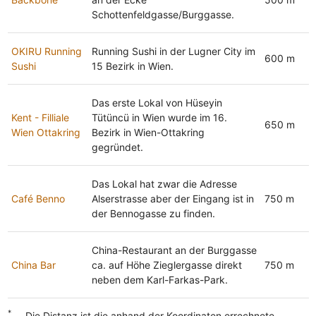
Schottenfeldgasse/Burggasse.
OKIRU Running
Running Sushi in der Lugner City im
600 m
Sushi
15 Bezirk in Wien.
Das erste Lokal von Hüseyin
Kent - Filliale
Tütüncü in Wien wurde im 16.
650 m
Wien Ottakring
Bezirk in Wien-Ottakring
gegründet.
Das Lokal hat zwar die Adresse
Café Benno
Alserstrasse aber der Eingang ist in
750 m
der Bennogasse zu finden.
China-Restaurant an der Burggasse
China Bar
ca. auf Höhe Zieglergasse direkt
750 m
neben dem Karl-Farkas-Park.
*
... Die Distanz ist die anhand der Koordinaten errechnete