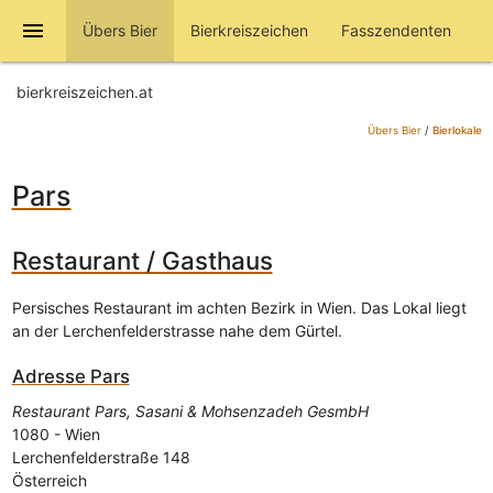
menu
Übers Bier
Bierkreiszeichen
Fasszendenten
bierkreiszeichen.at
Übers Bier
/
Bierlokale
Pars
Restaurant / Gasthaus
Persisches Restaurant im achten Bezirk in Wien. Das Lokal liegt
an der Lerchenfelderstrasse nahe dem Gürtel.
Adresse
Pars
Restaurant Pars, Sasani & Mohsenzadeh GesmbH
1080
-
Wien
Lerchenfelderstraße 148
Österreich