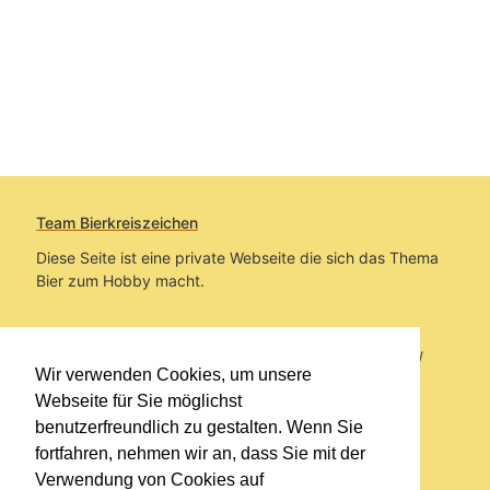
Team Bierkreiszeichen
Diese Seite ist eine private Webseite die sich das Thema
Bier zum Hobby macht.
Sie befinden sich auf https://www.bierkreiszeichen.at/
Wir verwenden Cookies, um unsere
im Pfad:
Übers Bier
/
Bierlokale
Webseite für Sie möglichst
benutzerfreundlich zu gestalten. Wenn Sie
Erstellt: 2020-02-23
fortfahren, nehmen wir an, dass Sie mit der
Verwendung von Cookies auf
Links