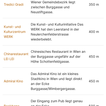
Wiener Gemeindebezirk liegt
Tredici Gradi
350 m
zwischen Burggasse und
Neustiftgasse.
Die Kunst- und Kulturinitiative Das
Kunst- und
WERK hat den Leerstand in der
Kulturzentrum
400 m
Neulerchenfelderstrasse
WERK
wiederbelebt.
Chinesisches Restaurant in Wien an
Chinarestaurant
der Burggasse ungefähr auf der
450 m
LEI LEI
Höhe Schottenfeldgasse.
Das Admiral Kino ist ein kleines
Stadtkino in Wien und liegt direkt
Admiral Kino
450 m
an der Ecke
Burggasse/Wimbergergasse.
Der Eingang zum Pub liegt genau
Backbone
an der Ecke
500 m