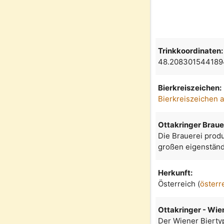
Trinkkoordinaten:
48.208301544189
Bierkreiszeichen:
Bierkreiszeichen 
Ottakringer Braue
Die Brauerei produ
großen eigenständ
Herkunft:
Österreich (
österr
Ottakringer - Wie
Der Wiener Bierty