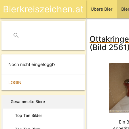
Bierkreiszeichen.at
Übers Bier
Bie
search
close
Ottakringe
(Bild 2561
Noch nicht eingeloggt?
LOGIN
Gesammelte Biere
Top Ten Bilder
Ein B
Appetit