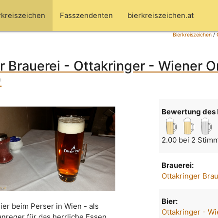
rkreiszeichen
Fasszendenten
bierkreiszeichen.at
Bierkreiszeichen
/
r Brauerei - Ottakringer - Wiener Or
)
Bewertung des 
2.00 bei 2 Stim
Brauerei:
Ottakringer Bra
Bier:
ier beim Perser in Wien - als
Ottakringer - W
anreger für das herrliche Essen.