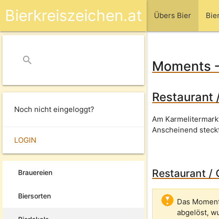
Bierkreiszeichen.at
Übers Bier
Bie
search
close
Moments - 
Restaurant 
Noch nicht eingeloggt?
Am Karmelitermarkt
Anscheinend steckt 
LOGIN
Restaurant /
Brauereien
Biersorten
Das Moments
abgelöst, w