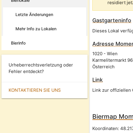
Bierlokale
residiert jet
Letzte Änderungen
Gastgarteninfo
Mehr Info zu Lokalen
Dieses Lokal verfü
Bierinfo
Adresse
Moment
1020
-
Wien
Karmelitermarkt 96
Urheberrechtsverletzung oder
Österreich
Fehler entdeckt?
Link
KONTAKTIEREN SIE UNS
Link zur offizielle
Biermap Mome
Koordinaten:
48.21