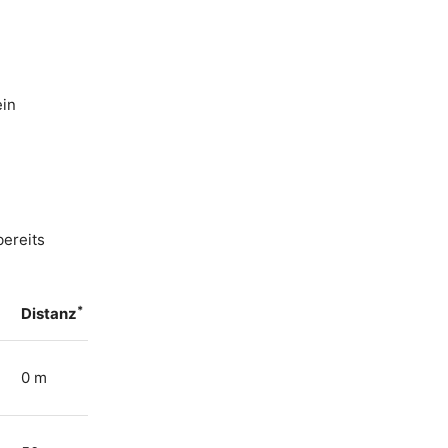
ein
bereits
*
Distanz
0 m