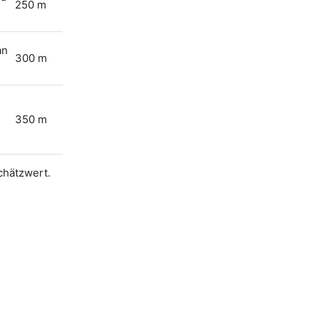
250 m
an
300 m
350 m
Schätzwert.