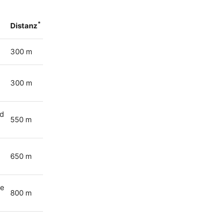
*
Distanz
300 m
300 m
nd
550 m
650 m
ie
800 m