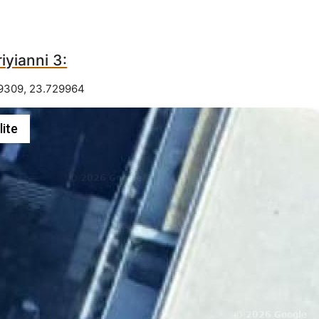
yianni 3:
9309
,
23.729964
lite