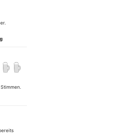
er.
ng
2 Stimmen.
bereits