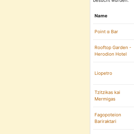
besucht wurden.
Name
Point α Bar
Rooftop Garden -
Herodion Hotel
Liopetro
Tzitzikas kai
Mermigas
Fagopoteion
Bariraktari