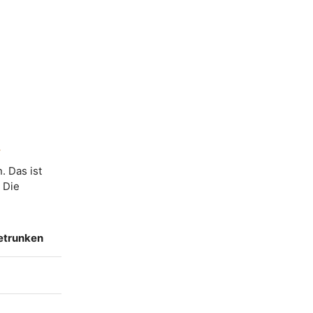
:
. Das ist
. Die
getrunken