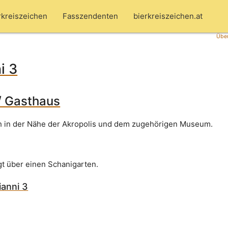
rkreiszeichen
Fasszendenten
bierkreiszeichen.at
Über
i 3
/ Gasthaus
ch in der Nähe der Akropolis und dem zugehörigen Museum.
gt über einen Schanigarten.
ianni 3