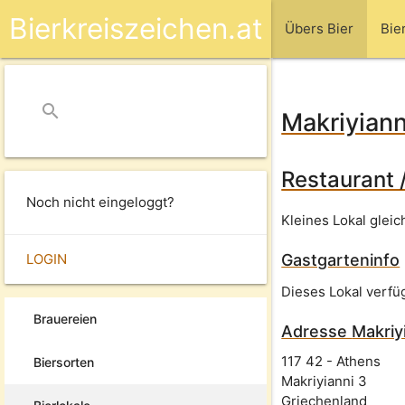
Bierkreiszeichen.at
Übers Bier
Bie
search
close
Makriyiann
Restaurant 
Noch nicht eingeloggt?
Kleines Lokal glei
LOGIN
Gastgarteninfo
Dieses Lokal verfü
Brauereien
Adresse
Makriy
117 42
-
Athens
Biersorten
Makriyianni 3
Griechenland