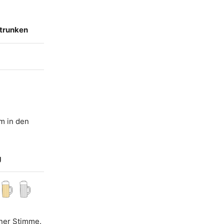
etrunken
m in den
g
iner Stimme.