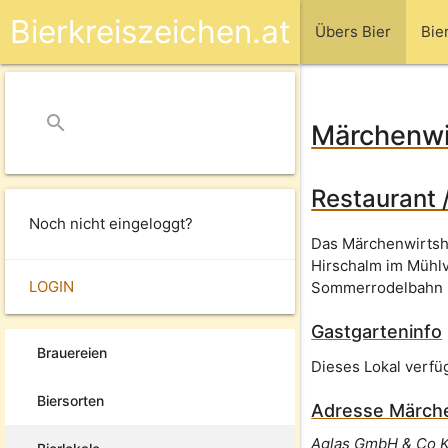
Bierkreiszeichen.at
Übers Bier
Bie
search
close
Märchenwi
Restaurant 
Noch nicht eingeloggt?
Das Märchenwirtsh
Hirschalm im Mühlv
LOGIN
Sommerrodelbahn is
Gastgarteninfo
Brauereien
Dieses Lokal verfü
Biersorten
Adresse
Märche
Aglas GmbH & Co 