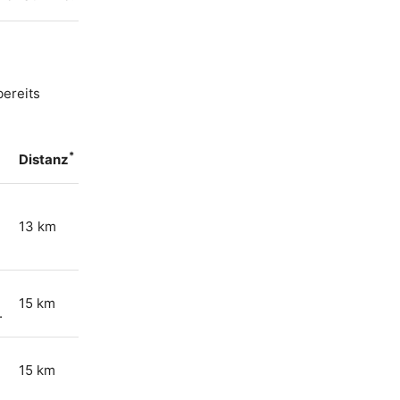
bereits
*
Distanz
13 km
15 km
.
15 km