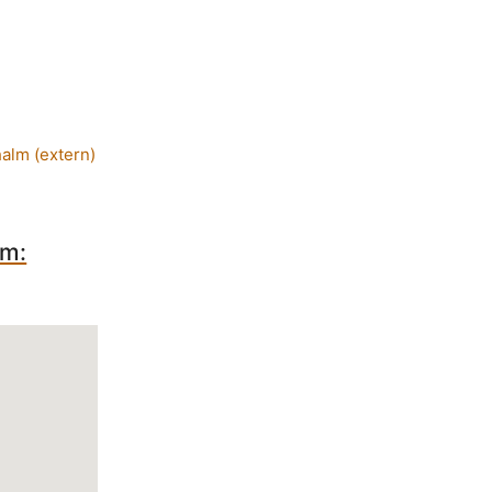
alm (extern)
lm: