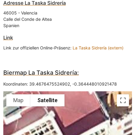
Adresse
La Taska Sidrería
46005
-
Valencia
Calle del Conde de Altea
Spanien
Link
Link zur offiziellen Online-Präsenz:
La Taska Sidrería (extern)
Biermap La Taska Sidrería:
Koordinaten:
39.4676475524902
,
-0.364448010921478
Map
Satellite