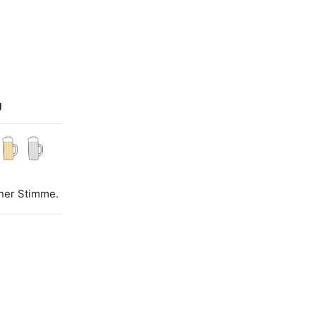
g
iner Stimme.