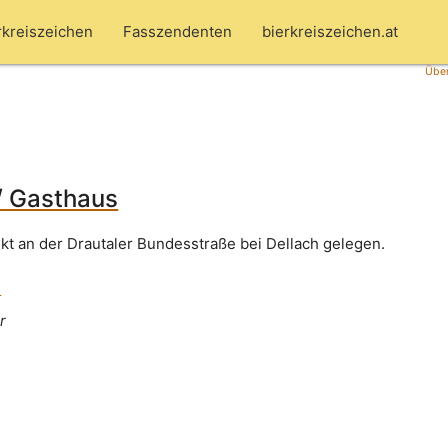
rkreiszeichen
Fasszendenten
bierkreiszeichen.at
Über
/ Gasthaus
rekt an der Drautaler Bundesstraße bei Dellach gelegen.
s
r