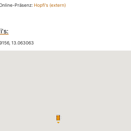
n Online-Präsenz:
Hopfi's (extern)
's:
9156
,
13.063063