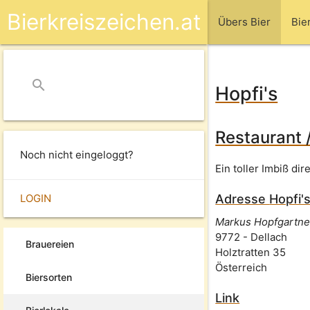
Bierkreiszeichen.at
Übers Bier
Bie
search
close
Hopfi's
Restaurant 
Noch nicht eingeloggt?
Ein toller Imbiß di
LOGIN
Adresse
Hopfi'
Markus Hopfgartne
9772
-
Dellach
Brauereien
Holztratten 35
Österreich
Biersorten
Link