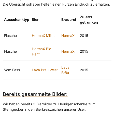
Die Übersicht soll aber helfen einen kurzen Eindruck zu erhalten.
Zuletzt
Ausschanktyp
Bier
Brauerei
getrunken
Flasche
HermaX Miish
HermaX
2015
HermaX Bio
Flasche
HermaX
2015
Hanf
Lava
Vom Fass
Lava Bräu West
2015
Bräu
Bereits gesammelte Bilder:
Wir haben bereits 3 Bierbilder zu Heurigenschenke zum
Sterngucker in den Bierkreiszeichen unserer User.