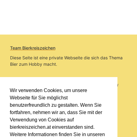
Team Bierkreiszeichen
Diese Seite ist eine private Webseite die sich das Thema
Bier zum Hobby macht.
Sie befinden sich auf https://www.bierkreiszeichen.at/
Wir verwenden Cookies, um unsere
im Pfad:
Übers Bier
/
Bierlokale
Webseite für Sie möglichst
benutzerfreundlich zu gestalten. Wenn Sie
Erstellt: 2020-11-13
fortfahren, nehmen wir an, dass Sie mit der
Verwendung von Cookies auf
Links
bierkreiszeichen.at einverstanden sind.
Kontakt
Weitere Informationen finden Sie in unseren