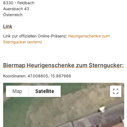
8330
-
Feldbach
Auersbach 43
Österreich
Link
Link zur offiziellen Online-Präsenz:
Heurigenschenke zum
Sterngucker (extern)
Biermap Heurigenschenke zum Sterngucker:
Koordinaten:
47.008805
,
15.867966
Map
Satellite