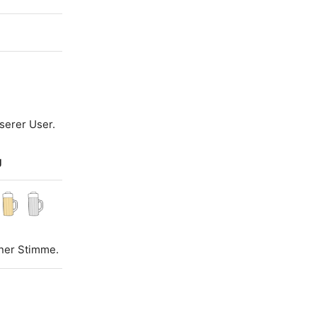
serer User.
g
iner Stimme.