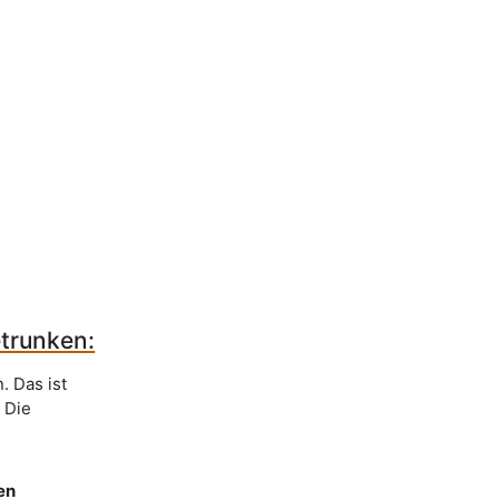
etrunken:
. Das ist
. Die
en