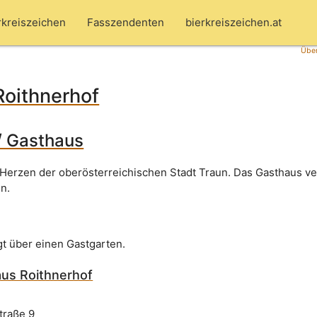
rkreiszeichen
Fasszendenten
bierkreiszeichen.at
Über
Roithnerhof
/ Gasthaus
 Herzen der oberösterreichischen Stadt Traun. Das Gasthaus ve
n.
gt über einen Gastgarten.
us Roithnerhof
traße 9