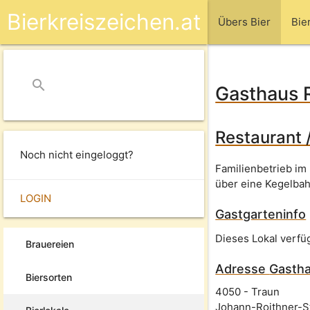
Bierkreiszeichen.at
Übers Bier
Bie
search
close
Gasthaus 
Restaurant 
Noch nicht eingeloggt?
Familienbetrieb im
über eine Kegelbah
LOGIN
Gastgarteninfo
Dieses Lokal verfü
Brauereien
Adresse
Gastha
Biersorten
4050
-
Traun
Johann-Roithner-S