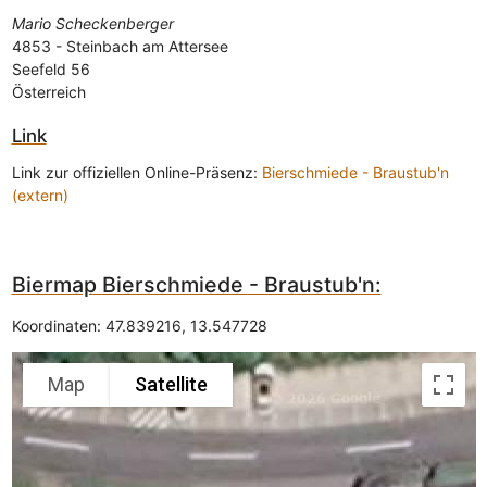
Mario Scheckenberger
4853
-
Steinbach am Attersee
Seefeld 56
Österreich
Link
Link zur offiziellen Online-Präsenz:
Bierschmiede - Braustub'n
(extern)
Biermap Bierschmiede - Braustub'n:
Koordinaten:
47.839216
,
13.547728
Map
Satellite