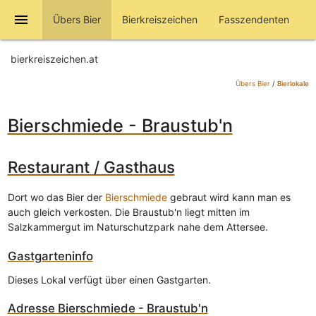
menu
Übers Bier
Bierkreiszeichen
Fasszendenten
bierkreiszeichen.at
Übers Bier
/
Bierlokale
Bierschmiede - Braustub'n
Restaurant / Gasthaus
Dort wo das Bier der
Bierschmiede
gebraut wird kann man es
auch gleich verkosten. Die Braustub'n liegt mitten im
Salzkammergut im Naturschutzpark nahe dem Attersee.
Gastgarteninfo
Dieses Lokal verfügt über einen Gastgarten.
Adresse
Bierschmiede - Braustub'n