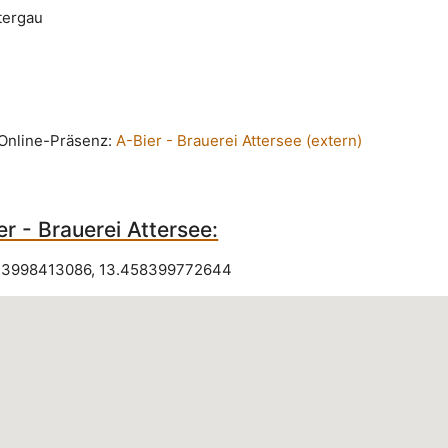
tergau
n Online-Präsenz:
A-Bier - Brauerei Attersee (extern)
r - Brauerei Attersee:
13998413086
,
13.458399772644