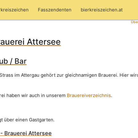
rkreiszeichen
Fasszendenten
bierkreiszeichen.at
Über
rauerei Attersee
Pub / Bar
Strass im Attergau gehört zur gleichnamigen Brauerei. Hier wir
rei haben wir auch in unserem
Brauereiverzeichnis
.
gt über einen Gastgarten.
 - Brauerei Attersee