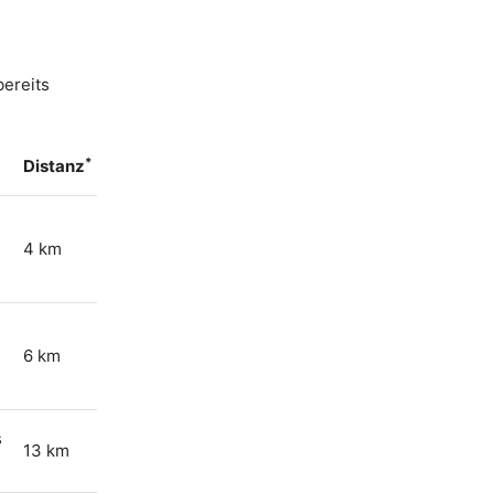
bereits
*
Distanz
4 km
6 km
s
13 km