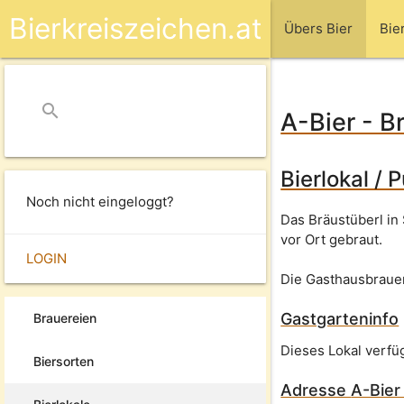
Bierkreiszeichen.at
Übers Bier
Bie
search
close
A-Bier - B
Bierlokal / 
Noch nicht eingeloggt?
Das Bräustüberl in 
vor Ort gebraut.
LOGIN
Die Gasthausbraue
Gastgarteninfo
Brauereien
Dieses Lokal verfü
Biersorten
Adresse
A-Bier