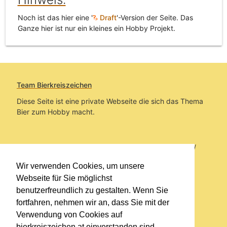
Noch ist das hier eine '
Draft
'-Version der Seite. Das
Ganze hier ist nur ein kleines ein Hobby Projekt.
Team Bierkreiszeichen
Diese Seite ist eine private Webseite die sich das Thema
Bier zum Hobby macht.
Sie befinden sich auf https://www.bierkreiszeichen.at/
im Pfad:
Bierkreiszeichen
/
Gesammelte Biere
/
Wir verwenden Cookies, um unsere
Bildverzeichnisse
/
Tiere und Tierbezug
Webseite für Sie möglichst
benutzerfreundlich zu gestalten. Wenn Sie
Erstellt: 2026-08-08
fortfahren, nehmen wir an, dass Sie mit der
Verwendung von Cookies auf
Links
bierkreiszeichen.at einverstanden sind.