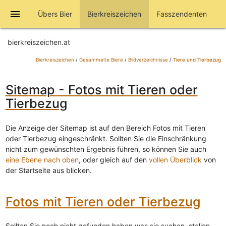
menu
Übers Bier
Bierkreiszeichen
Fasszendenten
bierkreiszeichen.at
Bierkreiszeichen
/
Gesammelte Biere
/
Bildverzeichnisse
/
Tiere und Tierbezug
Sitemap - Fotos mit Tieren oder
Tierbezug
Die Anzeige der Sitemap ist auf den Bereich Fotos mit Tieren
oder Tierbezug eingeschränkt. Sollten Sie die Einschränkung
nicht zum gewünschten Ergebnis führen, so können Sie auch
eine Ebene nach oben
, oder gleich auf den
vollen Überblick
von
der Startseite aus blicken.
Fotos mit Tieren oder Tierbezug
Sollten Sie noch nicht gefunden haben was sie suchen, stellen