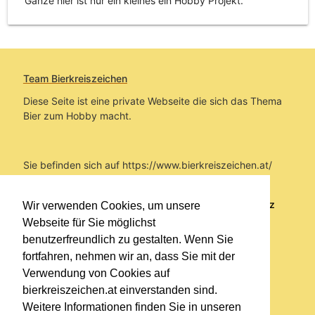
Ganze hier ist nur ein kleines ein Hobby Projekt.
Team Bierkreiszeichen
Diese Seite ist eine private Webseite die sich das Thema
Bier zum Hobby macht.
Sie befinden sich auf https://www.bierkreiszeichen.at/
im Pfad:
Übers Bier
/
Brauereien
/
Fundstücke und
Informationen zur Privatbrauerei Zwettl - Karl Schwarz
Wir verwenden Cookies, um unsere
GmbH
Webseite für Sie möglichst
benutzerfreundlich zu gestalten. Wenn Sie
Erstellt: 2026-08-08
fortfahren, nehmen wir an, dass Sie mit der
Verwendung von Cookies auf
Links
bierkreiszeichen.at einverstanden sind.
Kontakt
Weitere Informationen finden Sie in unseren
Impressum