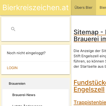
Bierkreiszeichen.at
Übers Bier
Bie
search
close
Sitemap - 
Brauerei im
Die Anzeige der Si
Noch nicht eingeloggt?
Stift Engelszell e
führen, so können
der Startseite aus 
LOGIN
Fundstücke
Brauereien
Engelszell
Brauerei-News
Trappistenbie