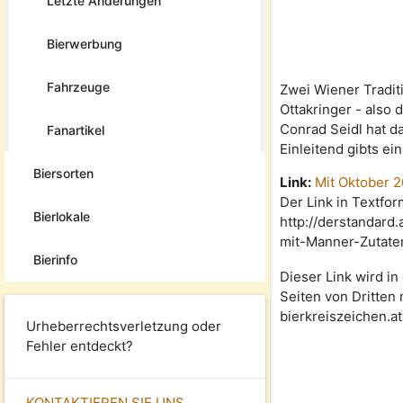
Letzte Änderungen
Bierwerbung
Fahrzeuge
Zwei Wiener Tradi
Ottakringer - also 
Conrad Seidl hat da
Fanartikel
Einleitend gibts ein
Biersorten
Link:
Mit Oktober 2
Der Link in Textfor
Bierlokale
http://derstandard
mit-Manner-Zutate
Bierinfo
Dieser Link wird in
Seiten von Dritten 
bierkreiszeichen.at 
Urheberrechtsverletzung oder
Fehler entdeckt?
KONTAKTIEREN SIE UNS