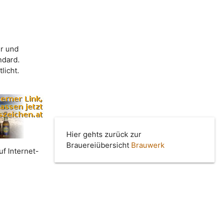
r und
ndard.
licht.
Hier gehts zurück zur
Brauereiübersicht
Brauwerk
uf Internet-