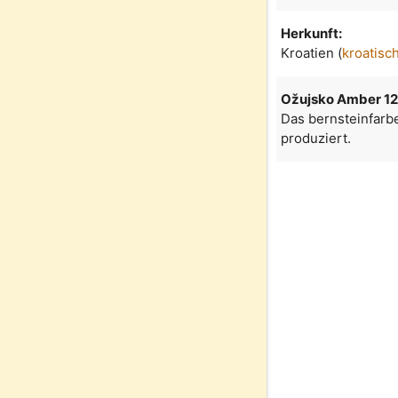
Herkunft:
Kroatien (
kroatisc
Ožujsko Amber 1
Das bernsteinfarb
produziert.