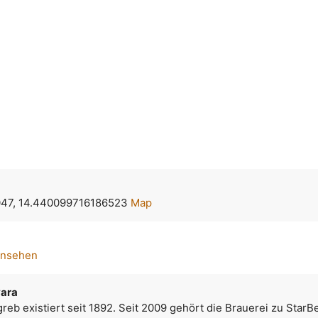
47, 14.440099716186523
Map
ansehen
vara
greb existiert seit 1892. Seit 2009 gehört die Brauerei zu StarB