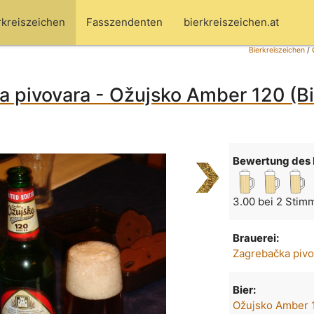
rkreiszeichen
Fasszendenten
bierkreiszeichen.at
Bierkreiszeichen
/
 pivovara - Ožujsko Amber 120 (Bi
Bewertung des 
3.00 bei 2 Stim
Brauerei:
Zagrebačka pivo
Bier:
Ožujsko Amber 