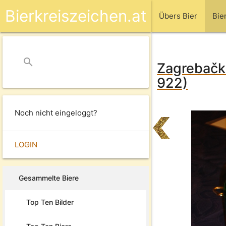
Bierkreiszeichen.at
Übers Bier
Bie
search
close
Zagrebačka
922)
Noch nicht eingeloggt?
LOGIN
Gesammelte Biere
Top Ten Bilder