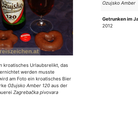
Ozujsko Amber
Getrunken im Ja
2012
n kroatisches Urlaubsrelikt, das
ernichtet werden musste
wird am Foto ein kroatisches Bier
rke
Ožujsko Amber 120
aus der
auerei
Zagrebačka pivovara