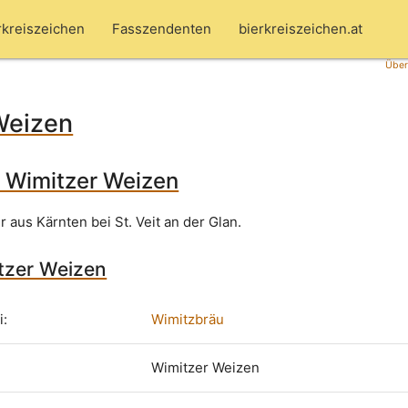
rkreiszeichen
Fasszendenten
bierkreiszeichen.at
Über
Weizen
 Wimitzer Weizen
 aus Kärnten bei St. Veit an der Glan.
itzer Weizen
i:
Wimitzbräu
Wimitzer Weizen