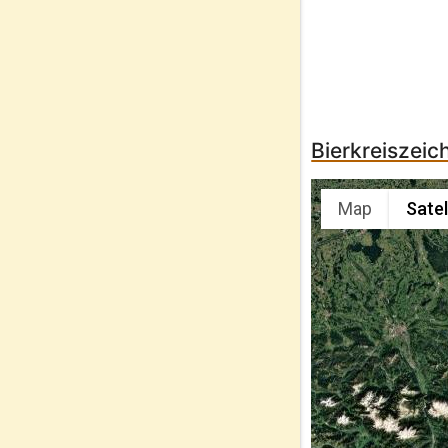
Bierkreiszei
Map
Satel