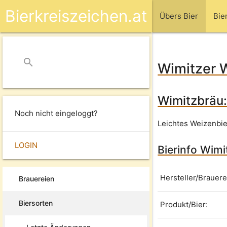
Bierkreiszeichen.at
Übers Bier
Bie
search
close
Wimitzer 
Wimitzbräu:
Noch nicht eingeloggt?
Leichtes Weizenbier
LOGIN
Bierinfo Wim
Hersteller/Brauere
Brauereien
Biersorten
Produkt/Bier: