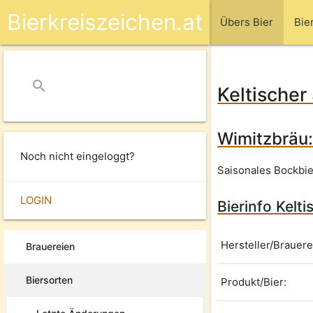
Bierkreiszeichen.at
Übers Bier
Bie
search
close
Keltische
Wimitzbräu
Noch nicht eingeloggt?
Saisonales Bockbie
LOGIN
Bierinfo Kel
Hersteller/Brauere
Brauereien
Biersorten
Produkt/Bier: