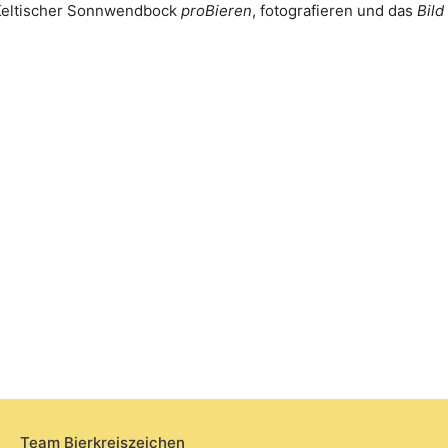
 Keltischer Sonnwendbock
proBieren
, fotografieren und das
Bild
Team Bierkreiszeichen