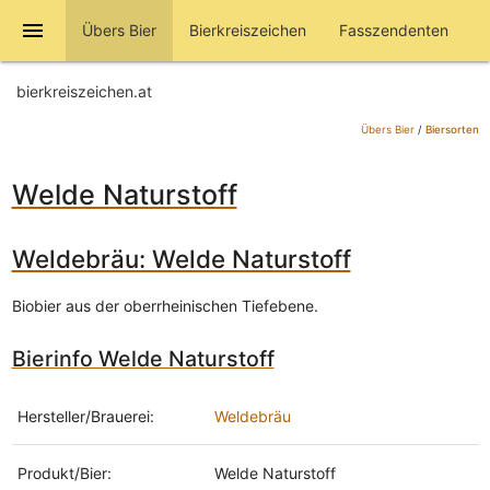
menu
Übers Bier
Bierkreiszeichen
Fasszendenten
bierkreiszeichen.at
Übers Bier
/
Biersorten
Welde Naturstoff
Weldebräu: Welde Naturstoff
Biobier aus der oberrheinischen Tiefebene.
Bierinfo Welde Naturstoff
Hersteller/Brauerei:
Weldebräu
Produkt/Bier:
Welde Naturstoff