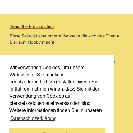
Team Bierkreiszeichen
Diese Seite ist eine private Webseite die sich das Thema
Bier zum Hobby macht.
Sie befinden sich auf https://www.bierkreiszeichen.at/
Wir verwenden Cookies, um unsere
im Pfad:
Übers Bier
/
Biersorten
Webseite für Sie möglichst
benutzerfreundlich zu gestalten. Wenn Sie
Erstellt: 2014-01-27
fortfahren, nehmen wir an, dass Sie mit der
Verwendung von Cookies auf
Links
bierkreiszeichen.at einverstanden sind.
Kontakt
Weitere Informationen finden Sie in unseren
Impressum
Datenschutzerklärung
.
Datenschutzerklärung
Sitemap