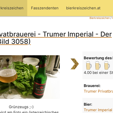
rkreiszeichen
Fasszendenten
bierkreiszeichen.at
Bierkreiszeichen
/
vatbrauerei - Trumer Imperial - Der
Bild 3058)
Bewertung des 
4.00 bei einer 
Brauerei:
Trumer Privatbr
Bier:
Grünzeugs ;-)
Trumer Imperial
wird am Foto ein österreichisches