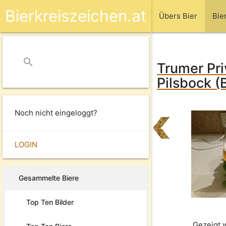
Bierkreiszeichen.at
Übers Bier
Bie
search
close
Trumer Pri
Pilsbock (
Noch nicht eingeloggt?
LOGIN
Gesammelte Biere
Top Ten Bilder
Gezeigt 