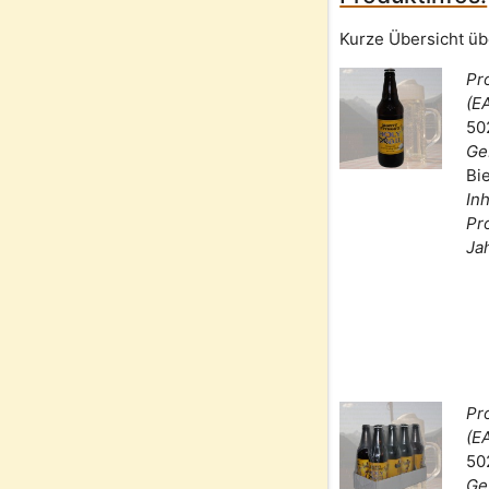
Kurze Übersicht üb
Pr
(E
50
Ge
Bi
Inh
Pr
Ja
Pr
(E
50
Ge