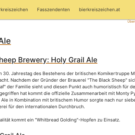
rkreiszeichen
Fasszendenten
bierkreiszeichen.at
Über
Ale
heep Brewery: Holy Grail Ale
m 30. Jahrestag des Bestehens der britischen Komikertruppe 
acht. Nachdem der Gründer der Brauerei "The Black Sheep" sic
af" der Familie sieht und diesen Punkt auch humoristisch für d
egriffen hat kommt die offizielle Zusammenarbeit mit Monty P
e Ale in Kombination mit britischem Humor sorgte nach nur sieb
rei für den internationalen Durchbruch.
ialität kommt ein "Whitbread Golding"-Hopfen zu Einsatz.