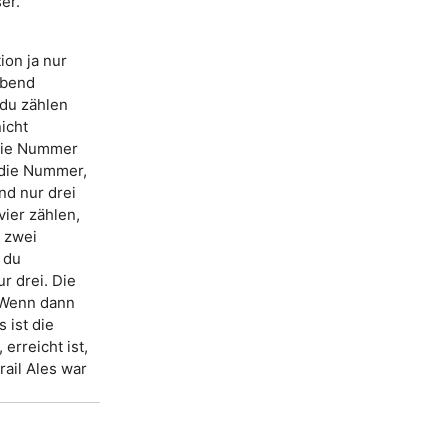
er.
ion ja nur
abend
 du zählen
nicht
 die Nummer
d die Nummer,
und nur drei
vier zählen,
r zwei
 du
ur drei. Die
. Wenn dann
 ist die
erreicht ist,
Grail Ales war