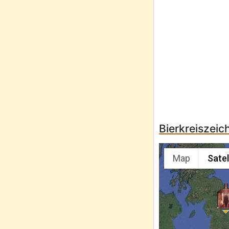
Bierkreiszeic
Map
Satel