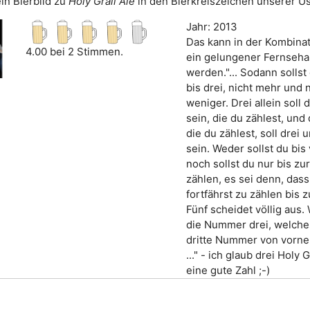
in Bierbild zu
Holy Grail Ale
in den Bierkreiszeichen unserer Us
Jahr: 2013
Das kann in der Kombinat
4.00 bei 2 Stimmen.
ein gelungener Fernseh
werden."... Sodann sollst
bis drei, nicht mehr und 
weniger. Drei allein soll
sein, die du zählest, un
die du zählest, soll drei 
sein. Weder sollst du bis 
noch sollst du nur bis zu
zählen, es sei denn, dass
fortfährst zu zählen bis z
Fünf scheidet völlig aus
die Nummer drei, welches
dritte Nummer von vorne, 
..." - ich glaub drei Holy 
eine gute Zahl ;-)