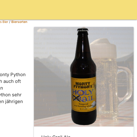
s Bier
/
Biersorten
Monty Python
h auch oft
en
ython sehr
en jährigen