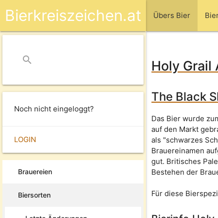
Bierkreiszeichen.at
Übers Bier
Bie
search
close
Holy Grail 
The Black S
Noch nicht eingeloggt?
Das Bier wurde zu
auf den Markt gebr
LOGIN
als "schwarzes Sch
Brauereinamen aufg
gut. Britisches Pal
Brauereien
Bestehen der Braue
Für diese Bierspez
Biersorten