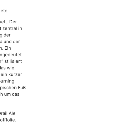
etc.
kett. Der
 zentral in
ng der
d und der
n. Ein
angedeutet
 stilisiert
das wie
 ein kurzer
burning
typischen Fuß
ch um das
rail Ale
fffolie.