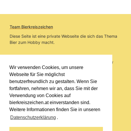
Team Bierkreiszeichen
Diese Seite ist eine private Webseite die sich das Thema
Bier zum Hobby macht.
Sie befinden sich auf https://www.bierkreiszeichen.at/
Wir verwenden Cookies, um unsere
im Pfad:
Übers Bier
/
Biersorten
Webseite für Sie möglichst
benutzerfreundlich zu gestalten. Wenn Sie
Erstellt: 2026-01-07
fortfahren, nehmen wir an, dass Sie mit der
Verwendung von Cookies auf
Links
bierkreiszeichen.at einverstanden sind.
Kontakt
Weitere Informationen finden Sie in unseren
Impressum
Datenschutzerklärung
.
Datenschutzerklärung
Sitemap