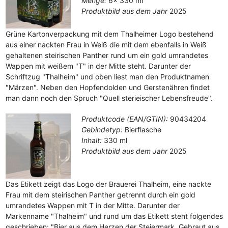
Menge:
6x 330 ml
Produktbild aus dem Jahr
2025
Grüne Kartonverpackung mit dem Thalheimer Logo bestehend
aus einer nackten Frau in Weiß die mit dem ebenfalls in Weiß
gehaltenen steirischen Panther rund um ein gold umrandetes
Wappen mit weißem "T" in der Mitte steht. Darunter der
Schriftzug "Thalheim" und oben liest man den Produktnamen
"Märzen". Neben den Hopfendolden und Gerstenähren findet
man dann noch den Spruch "Quell sterieischer Lebensfreude".
Produktcode (EAN/GTIN):
90434204
Gebindetyp:
Bierflasche
Inhalt:
330 ml
Produktbild aus dem Jahr
2025
Das Etikett zeigt das Logo der Brauerei Thalheim, eine nackte
Frau mit dem steirischen Panther getrennt durch ein gold
umrandetes Wappen mit T in der Mitte. Darunter der
Markenname "Thalheim" und rund um das Etikett steht folgendes
geschrieben: "Bier aus dem Herzen der Steiermark. Gebraut aus