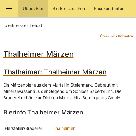
menu
Übers Bier
Bierkreiszeichen
Fasszendenten
bierkreiszeichen.at
Übers Bier
/
Biersorten
Thalheimer Märzen
Thalheimer: Thalheimer Märzen
Ein Märzenbier aus dem Murtal in Steiermark. Gebraut mit
Mineralwasser aus der Gegend um Schloss Sauerbrunn. Die
Brauerei gehört zur Dietrich Mateschitz Beteiligungs GmbH.
Bierinfo Thalheimer Märzen
Hersteller/Brauerei:
Thalheimer