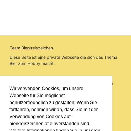
Team Bierkreiszeichen
Diese Seite ist eine private Webseite die sich das Thema
Bier zum Hobby macht.
Sie befinden sich auf https://www.bierkreiszeichen.at/
Wir verwenden Cookies, um unsere
im Pfad:
Übers Bier
/
Biersorten
Webseite für Sie möglichst
benutzerfreundlich zu gestalten. Wenn Sie
Erstellt: 2019-03-11
fortfahren, nehmen wir an, dass Sie mit der
Verwendung von Cookies auf
Links
bierkreiszeichen.at einverstanden sind.
Kontakt
Weitere Informationen finden Sie in unseren