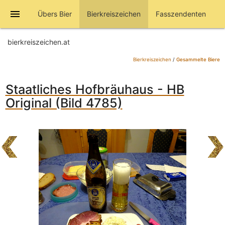
menu
Übers Bier
Bierkreiszeichen
Fasszendenten
bierkreiszeichen.at
Bierkreiszeichen
/
Gesammelte Biere
Staatliches Hofbräuhaus - HB
Original (Bild 4785)