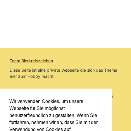
Team Bierkreiszeichen
Diese Seite ist eine private Webseite die sich das Thema
Bier zum Hobby macht.
Sie befinden sich auf https://www.bierkreiszeichen.at/
Wir verwenden Cookies, um unsere
im Pfad:
Bierkreiszeichen
/
Gesammelte Biere
Webseite für Sie möglichst
benutzerfreundlich zu gestalten. Wenn Sie
Erstellt: 2026-08-08
fortfahren, nehmen wir an, dass Sie mit der
Verwendung von Cookies auf
Links