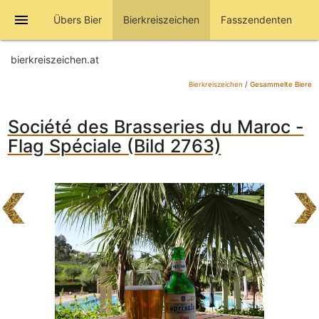
menu
Übers Bier
Bierkreiszeichen
Fasszendenten
bierkreiszeichen.at
Bierkreiszeichen
/
Gesammelte Biere
Société des Brasseries du Maroc -
Flag Spéciale (Bild 2763)