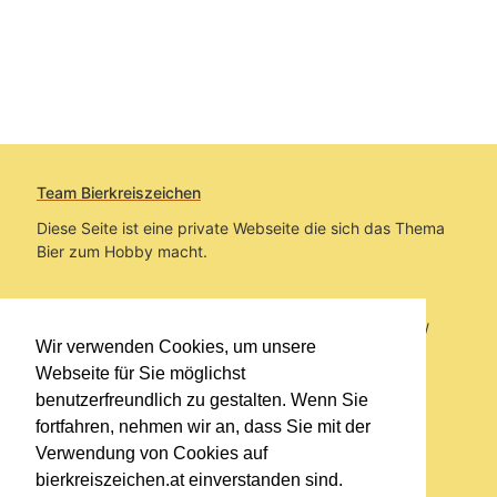
Team Bierkreiszeichen
Diese Seite ist eine private Webseite die sich das Thema
Bier zum Hobby macht.
Sie befinden sich auf https://www.bierkreiszeichen.at/
Wir verwenden Cookies, um unsere
im Pfad:
Übers Bier
/
Brauereien
Webseite für Sie möglichst
benutzerfreundlich zu gestalten. Wenn Sie
Erstellt: 2017-03-06
fortfahren, nehmen wir an, dass Sie mit der
Verwendung von Cookies auf
Links
bierkreiszeichen.at einverstanden sind.
Kontakt