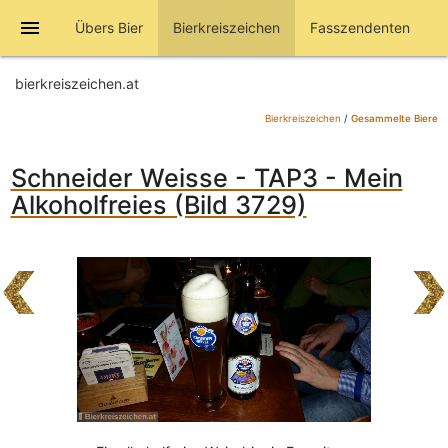
menu
Übers Bier
Bierkreiszeichen
Fasszendenten
bierkreiszeichen.at
Bierkreiszeichen
/
Gesammelte Biere
Schneider Weisse - TAP3 - Mein
Alkoholfreies (Bild 3729)