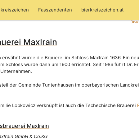
rkreiszeichen
Fasszendenten
bierkreiszeichen.at
Übers
uerei Maxlrain
h erwähnt wurde die Brauerei im Schloss Maxlrain 1636. Ein ne
 Schloss wurde dann um 1900 errichtet. Seit 1986 führt Dr. Er
 Unternehmen.
rtsteil der Gemeinde Tuntenhausen im oberbayerischen Landkre
amilie Lobkowicz verknüpft ist auch die Tschechische Brauerei
sbrauerei Maxlrain
axlrain GmbH & Co.KG