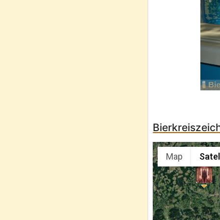
Bierkreiszeic
Map
Satel