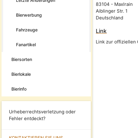
Letzte Änderungen
83104
-
Maxlrain
Aiblinger Str. 1
Bierwerbung
Deutschland
Fahrzeuge
Link
Link zur offizielle
Fanartikel
Biersorten
Bierlokale
Bierinfo
Urheberrechtsverletzung oder
Fehler entdeckt?
KONTAKTIEREN SIE UNS