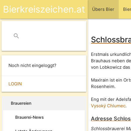
Bierkreiszeichen.at
Übers Bier
Bie
search
close
Schlossbra
Erstmals urkundlic
Brauhaus neben dem
Noch nicht eingeloggt?
von Lobkowicz das
Maxlrain ist ein O
LOGIN
Rosenheim.
Eng mit der Adelsf
Brauereien
Vysoký Chlumec
.
Brauerei-News
Adresse
Schlos
Schlossbrauerei M