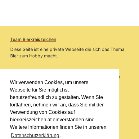
Team Bierkreiszeichen
Diese Seite ist eine private Webseite die sich das Thema
Bier zum Hobby macht.
Sie befinden sich auf https://www.bierkreiszeichen.at/
Wir verwenden Cookies, um unsere
im Pfad:
Übers Bier
/
Biersorten
Webseite für Sie möglichst
benutzerfreundlich zu gestalten. Wenn Sie
Erstellt: 2020-05-18
fortfahren, nehmen wir an, dass Sie mit der
Verwendung von Cookies auf
Links
bierkreiszeichen.at einverstanden sind.
Kontakt
Weitere Informationen finden Sie in unseren
Impressum
Datenschutzerklärung
.
Datenschutzerklärung