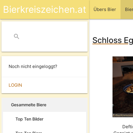
Bierkreiszeichen.at
Übers Bier
Bie
search
close
Schloss Eg
Noch nicht eingeloggt?
LOGIN
Gesammelte Biere
Top Ten Bilder
Deft