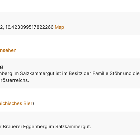
2, 16.423099517822266
Map
ansehen
rg
nberg im Salzkammergut ist im Besitz der Familie Stöhr und die
rösterreichs.
eichisches Bier
)
r Brauerei Eggenberg im Salzkammergut.