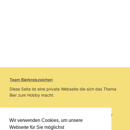
Team Bierkreiszeichen
Diese Seite ist eine private Webseite die sich das Thema
Bier zum Hobby macht.
Sie befinden sich auf https://www.bierkreiszeichen.at/
Wir verwenden Cookies, um unsere
im Pfad:
Bierkreiszeichen
/
Gesammelte Biere
Webseite für Sie möglichst