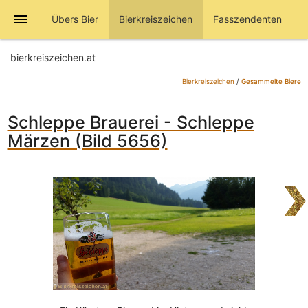
menu
Übers Bier
Bierkreiszeichen
Fasszendenten
bierkreiszeichen.at
Bierkreiszeichen
/
Gesammelte Biere
Schleppe Brauerei - Schleppe
Märzen (Bild 5656)