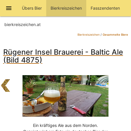
menu
Übers Bier
Bierkreiszeichen
Fasszendenten
bierkreiszeichen.at
Bierkreiszeichen
/
Gesammelte Biere
Rügener Insel Brauerei - Baltic Ale
(Bild 4875)
Ein kräftiges Ale aus dem Norden.