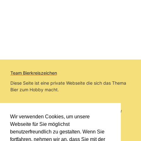
Team Bierkreiszeichen
Diese Seite ist eine private Webseite die sich das Thema
Bier zum Hobby macht.
Sie befinden sich auf https://www.bierkreiszeichen.at/
Wir verwenden Cookies, um unsere
im Pfad:
Bierkreiszeichen
/
Gesammelte Biere
Webseite für Sie möglichst
benutzerfreundlich zu gestalten. Wenn Sie
Erstellt: 2026-08-06
fortfahren, nehmen wir an, dass Sie mit der