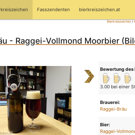
rkreiszeichen
Fasszendenten
bierkreiszeichen.at
Bierkreiszeichen
/
u - Raggei-Vollmond Moorbier (Bi
Bewertung des 
3.00 bei einer 
Brauerei:
Raggei-Bräu
Bier:
Raggei-Vollmon