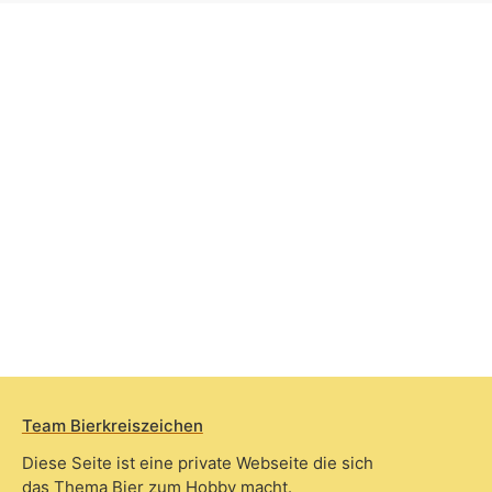
Team Bierkreiszeichen
Diese Seite ist eine private Webseite die sich
das Thema Bier zum Hobby macht.