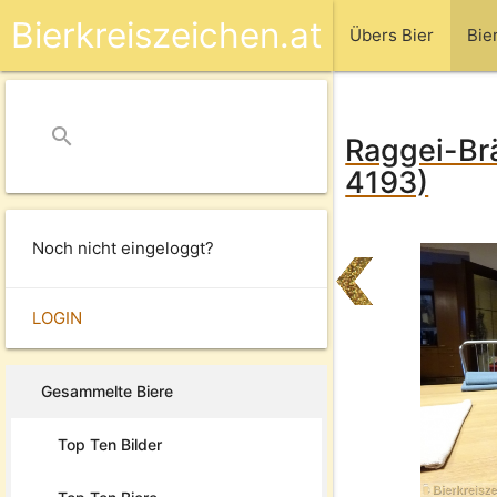
Bierkreiszeichen.at
Übers Bier
Bie
search
close
Raggei-Brä
4193)
Noch nicht eingeloggt?
LOGIN
Gesammelte Biere
Top Ten Bilder