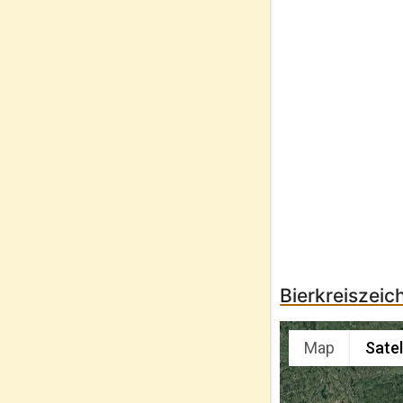
Bierkreiszei
Map
Satel