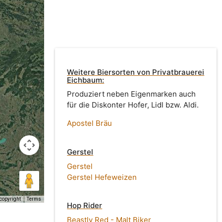
Weitere Biersorten von Privatbrauerei
Eichbaum:
Produziert neben Eigenmarken auch
für die Diskonter Hofer, Lidl bzw. Aldi.
Apostel Bräu
Gerstel
Gerstel
Gerstel Hefeweizen
copyright
Terms
Hop Rider
Beastly Red - Malt Biker