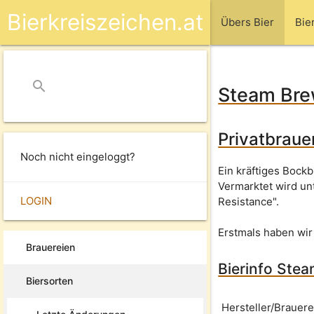
Bierkreiszeichen.at
Übers Bier
Bie
search
close
Steam Bre
Privatbraue
Noch nicht eingeloggt?
Ein kräftiges Bock
Vermarktet wird un
LOGIN
Resistance".
Erstmals haben wir
Brauereien
Bierinfo Ste
Biersorten
Hersteller/Brauere