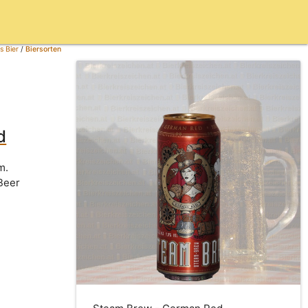
s Bier
/
Biersorten
d
m.
Beer