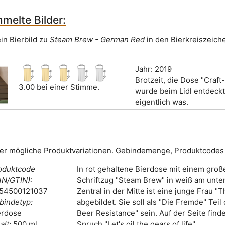
melte Bilder:
in Bierbild zu
Steam Brew - German Red
in den Bierkreiszeich
Jahr: 2019
Brotzeit, die Dose "Craft
3.00 bei einer Stimme.
wurde beim Lidl entdeck
eigentlich was.
er mögliche Produktvariationen. Gebindemenge, Produktcodes 
oduktcode
In rot gehaltene Bierdose mit einem groß
AN/GTIN):
Schriftzug "Steam Brew" in weiß am unter
54500121037
Zentral in der Mitte ist eine junge Frau "
bindetyp:
abgebildet. Sie soll als "Die Fremde" Teil 
erdose
Beer Resistance" sein. Auf der Seite fin
alt:
500 ml
Spruch "Let's oil the gears of life".