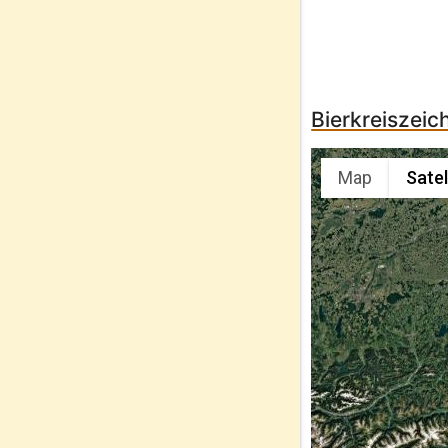
Bierkreiszeic
Map
Satel