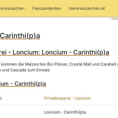
rkreiszeichen
Fasszendenten
bierkreiszeichen.at
Über
Carinthi(p)a
rei - Loncium: Loncium - Carinthi(p)a
A
kommen die Malzsorten Bio Pilsner, Crystal Malt und Carahell 
e und Cascade zum Einsatz.
ium - Carinthi(p)a
i:
Privatbrauerei - Loncium
Loncium - Carinthi(p)a