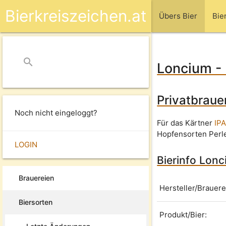
Bierkreiszeichen.at
Übers Bier
Bie
search
close
Loncium - 
Privatbraue
Noch nicht eingeloggt?
Für das Kärtner
IP
Hopfensorten Perl
LOGIN
Bierinfo Lonc
Brauereien
Hersteller/Brauere
Biersorten
Produkt/Bier: