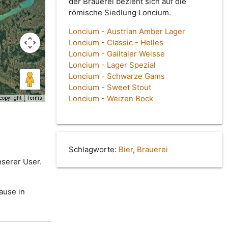
der Brauerei bezieht sich auf die
römische Siedlung Loncium.
Loncium - Austrian Amber Lager
Loncium - Classic - Helles
Loncium - Gailtaler Weisse
Loncium - Lager Spezial
Loncium - Schwarze Gams
Loncium - Sweet Stout
Loncium - Weizen Bock
copyright
Terms
Schlagworte:
Bier
,
Brauerei
nserer User.
ause in