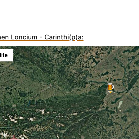
hen Loncium - Carinthi(p)a:
lite